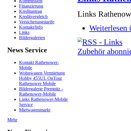
Kommission
Finanzierung
Kreditantrag
Links Rathenowe
Kreditvergleich
Versicherungstarife
Weiterlesen
ü
Kontakt/Info
Links
Bildergalerien
News Service
Kontakt Rathenower-
Mobile
Wohnwagen Vermietung
Hobby 455UL OnTour
Rathenower Mobile
Bildergalerie Premnitz -
Rathenower-Mobile
Links Rathenower-Mobile
Service
Mietwagenmarkt
Mehr