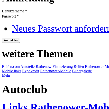
Benutzername
*
Passwort
*
Neues Passwort anforder
weitere Themen
Reifen.com
Autoteile-Rathenow
Finanzierung
Reifen
Rathenower Mo
Mobile links
Expokredit
Rathenower-Mobile
Bildergalerie
Mehr
Autoclub
Links Rathenower-Mobi